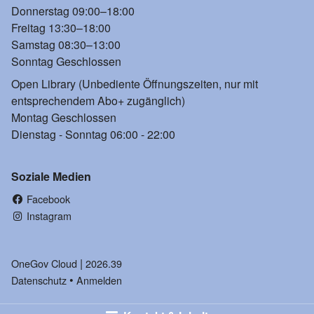
Donnerstag 09:00–18:00
Freitag 13:30–18:00
Samstag 08:30–13:00
Sonntag Geschlossen
Open Library (Unbediente Öffnungszeiten, nur mit
entsprechendem Abo+ zugänglich)
Montag Geschlossen
Dienstag - Sonntag 06:00 - 22:00
Soziale Medien
Facebook
(External Link)
Instagram
(External Link)
|
OneGov Cloud
(External Link)
2026.39
(External Link)
Datenschutz
(External Link)
Anmelden